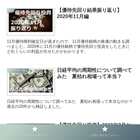
【優待先回り結果振り返り】
投資
2020年11月編
11月優待権利確定日が過ぎたので、11月優待銘柄の株価の動きを調
べました。2020年に11月の優待銘柄で優待先回り投資をしたときに
どれくらいの利益が出せたかがわかります。
日経平均の周期性について調べて
アノマリー検証
みた 夏枯れ相場って本当？
日経平均の周期性について調べてみた 夏枯れ相場って本当なのか？
過去の20年から検証しました。
【優待先回り投資】2022年7月お
優待先回り投資
すすめ銘柄5選
プライバシーポリシー
お問い合わせフォーム