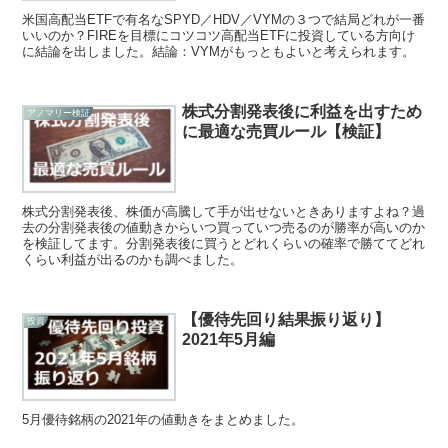
米国高配当ETFで有名なSPYD／HDV／VYMの３つで結局どれが一番
いいのか？FIREを目標にコツコツ高配当ETFに投資している方向け
に結論を出しました。結論：VYMがもっともよいと考えられます。
株式分割発表後に利益を出すため
アノマリー検証
に最適な売買ルール【検証】
株式分割発表後、株価が高騰して手が出せないときありますよね？過
去の分割発表後の値動きからいつ買っていつ売るのが勝率が高いのか
を検証してます。分割発表後に買うとどれくらいの確率で勝ててどれ
くらい利益が出るのかも調べました。
【優待先回り結果振り返り】
投資
2021年5月編
5月優待銘柄の2021年の値動きをまとめました。