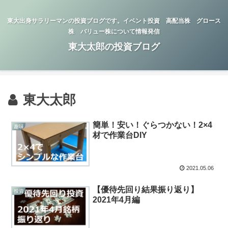
東大出身サラリーマンの投資ブログです。イベント投資 高配当株 グロース
株 バリュー株について情報発信
東大太郎の投資ブログ
東大太郎
簡単！安い！ぐらつかない！2×4
趣味
材で作業台DIY
2021.05.06
【優待先回り結果振り返り】
投資
2021年4月編