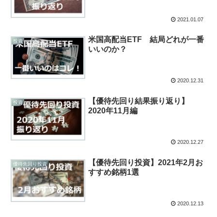
2021.01.07
米国高配当ETF 結局どれが一番
投資
いいのか？
2020.12.31
【優待先回り結果振り返り】
投資
2020年11月編
2020.12.27
【優待先回り投資】2021年2月お
優待先回り投資
すすめ銘柄1選
2020.12.13